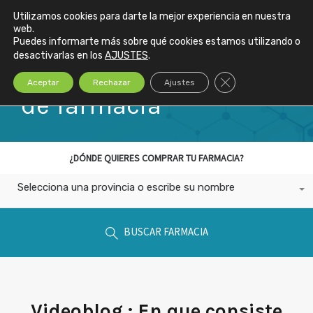
Todas las
Utilizamos cookies para darte la mejor experiencia en nuestra
web.
publicaciones de la
Puedes informarte más sobre qué cookies estamos utilizando o
desactivarlas en los
AJUSTES
.
Categoría: trasapaso
Cerrar el banner de
Aceptar
Rechazar
Ajustes
de farmacia
¿DÓNDE QUIERES COMPRAR TU FARMACIA?
Selecciona una provincia o escribe su nombre
BUSCAR FARMACIA
Videoblog : En que consiste