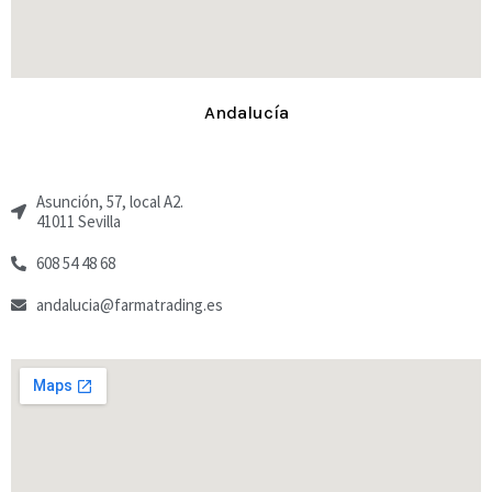
Andalucía
Asunción, 57, local A2.
41011 Sevilla
608 54 48 68
andalucia@farmatrading.es