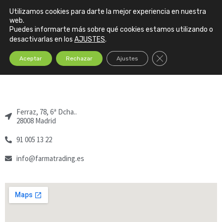
Utilizamos cookies para darte la mejor experiencia en nuestra
web.
Puedes informarte más sobre qué cookies estamos utilizando o
desactivarlas en los
AJUSTES
.
Cerrar el banner de
Aceptar
Rechazar
Ajustes
Sede Central en Madrid
Ferraz, 78, 6ª Dcha..
28008 Madrid
91 005 13 22
info@farmatrading.es