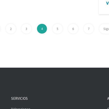
V
2
3
4
5
6
7
Sig
SERVICIOS