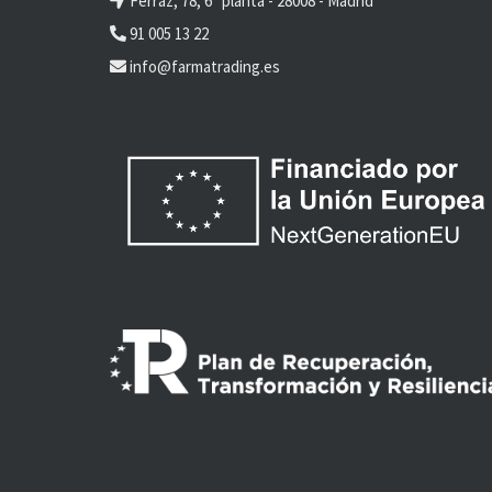
Ferraz, 78, 6ª planta - 28008 - Madrid
91 005 13 22
info@farmatrading.es